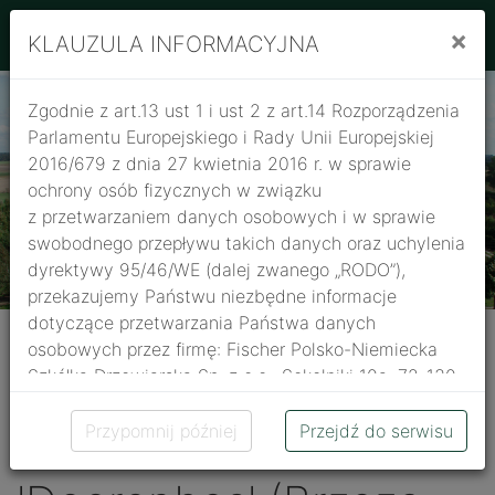
Szkółka Fischer
×
KLAUZULA INFORMACYJNA
Zgodnie z art.13 ust 1 i ust 2 z art.14 Rozporządzenia
Parlamentu Europejskiego i Rady Unii Europejskiej
2016/679 z dnia 27 kwietnia 2016 r. w sprawie
ochrony osób fizycznych w związku
z przetwarzaniem danych osobowych i w sprawie
swobodnego przepływu takich danych oraz uchylenia
dyrektywy 95/46/WE (dalej zwanego „RODO”),
przekazujemy Państwu niezbędne informacje
dotyczące przetwarzania Państwa danych
osobowych przez firmę: Fischer Polsko-Niemiecka
Szkółka Drzewiarska Sp. z o.o., Sokolniki 10a, 72-130
Maszewo
SPRZEDANE
Wróć do listy
Przypomnij później
Przejdź do serwisu
Betula utilis
Administratorem Państwa danych osobowych
jest firma: Fischer Polsko-Niemiecka Szkółka