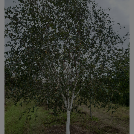
Osobowych) zajmującego się ochroną danych
osobowych w przypadku gdy uznają Państwo,
że przetwarzanie danych osobowych narusza
przepisy ogólnego rozporządzenia o ochronie
danych osobowych z dnia 27 kwietnia 2016 r.
Państwa dane nie będą przetwarzane w sposób
zautomatyzowany oraz nie będą podlegały
profilowaniu. Zapewniamy, że dane osobowe
są przechowywane z zachowaniem wszelakiej
staranności i dbałości o ich bezpieczeństwo.