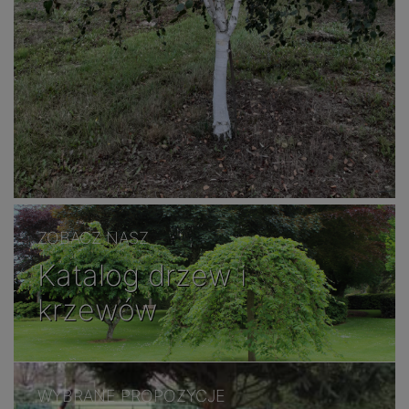
ZOBACZ NASZ
Katalog drzew i
krzewów
WYBRANE PROPOZYCJE