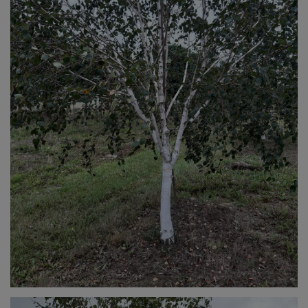
podmioty przetwarzające jak kancelaria prawna,
firmy windykacyjne, firmy kurierskie
i transportowe tylko i wyłącznie w celu
realizacji umów Administrator nie zamierza
przekazywać danych osobowych do innych firm
w celach komercyjnych.
Posiadają Państwo prawo do:
sprostowania danych
usunięcia danych
ograniczenia przetwarzania
sprzeciwu wobec przetwarzania
przenoszenia danych
do cofnięcia zgody w dowolnym
momencie bez wpływu na zgodność
z prawem przetwarzania, którego
dokonano na podstawie zgody przed
jej cofnięciem
Mają Państwo prawo wniesienia skargi
do organu nadzorczego (Urząd Ochrony Danych