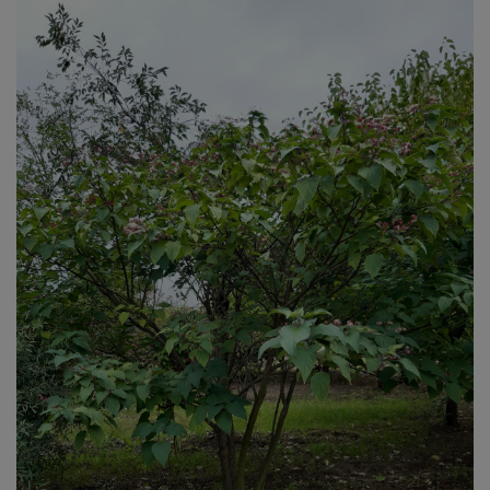
podmioty przetwarzające jak kancelaria prawna,
firmy windykacyjne, firmy kurierskie
i transportowe tylko i wyłącznie w celu
realizacji umów Administrator nie zamierza
przekazywać danych osobowych do innych firm
w celach komercyjnych.
Posiadają Państwo prawo do:
sprostowania danych
usunięcia danych
ograniczenia przetwarzania
sprzeciwu wobec przetwarzania
przenoszenia danych
do cofnięcia zgody w dowolnym
momencie bez wpływu na zgodność
z prawem przetwarzania, którego
dokonano na podstawie zgody przed
jej cofnięciem
Mają Państwo prawo wniesienia skargi
do organu nadzorczego (Urząd Ochrony Danych