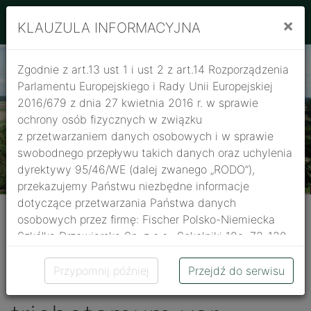
Szkółka Fischer
×
KLAUZULA INFORMACYJNA
Zgodnie z art.13 ust 1 i ust 2 z art.14 Rozporządzenia
Parlamentu Europejskiego i Rady Unii Europejskiej
2016/679 z dnia 27 kwietnia 2016 r. w sprawie
ochrony osób fizycznych w związku
z przetwarzaniem danych osobowych i w sprawie
swobodnego przepływu takich danych oraz uchylenia
dyrektywy 95/46/WE (dalej zwanego „RODO”),
przekazujemy Państwu niezbędne informacje
dotyczące przetwarzania Państwa danych
osobowych przez firmę: Fischer Polsko-Niemiecka
Szkółka Drzewiarska Sp. z o.o., Sokolniki 10a, 72-130
Maszewo
Wróć do listy
Przypomnij później
Przejdź do serwisu
Clerodendrum
Administratorem Państwa danych osobowych
jest firma: Fischer Polsko-Niemiecka Szkółka