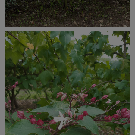
Osobowych) zajmującego się ochroną danych
osobowych w przypadku gdy uznają Państwo,
że przetwarzanie danych osobowych narusza
przepisy ogólnego rozporządzenia o ochronie
danych osobowych z dnia 27 kwietnia 2016 r.
Państwa dane nie będą przetwarzane w sposób
zautomatyzowany oraz nie będą podlegały
profilowaniu. Zapewniamy, że dane osobowe
są przechowywane z zachowaniem wszelakiej
staranności i dbałości o ich bezpieczeństwo.