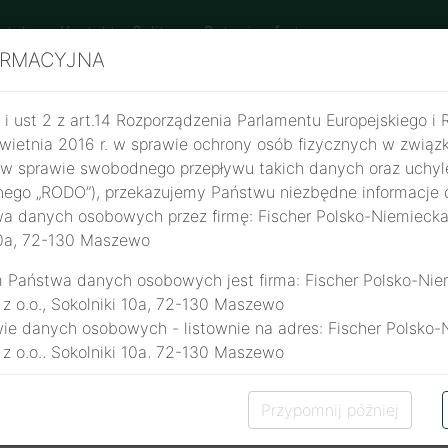
atalog
Kontakt
Solitery
Pytanie ofertowe
ORMACYJNA
1 i ust 2 z art.14 Rozporządzenia Parlamentu Europejskiego i 
wietnia 2016 r. w sprawie ochrony osób fizycznych w związ
w sprawie swobodnego przepływu takich danych oraz uchyl
nego „RODO”), przekazujemy Państwu niezbędne informacje
a danych osobowych przez firmę: Fischer Polsko-Niemiecka
 10a, 72-130 Maszewo
m Państwa danych osobowych jest firma: Fischer Polsko-Nie
 z o.o., Sokolniki 10a, 72-130 Maszewo
ie danych osobowych - listownie na adres: Fischer Polsko-
 z o.o., Sokolniki 10a, 72-130 Maszewo
 soliterowych
dą przetwarzane w celu realizacji interesu prawnego, reali
ormacji i ofert handlowych oraz wykonywania zobowiązań Adm
Przypomnij później
t.6 ust 1 pkt b) ogólnego rozporządzenia o ochronie danych
rty