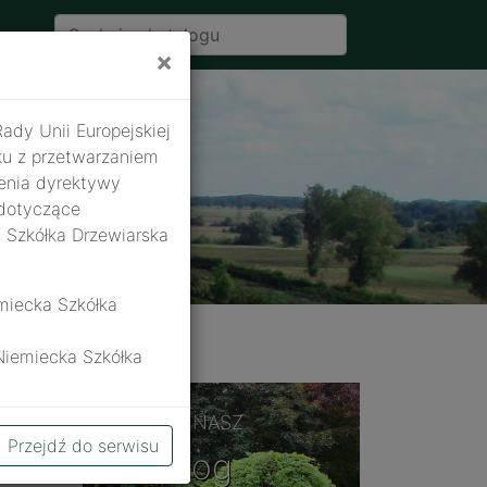
×
Rady Unii Europejskiej
ku z przetwarzaniem
enia dyrektywy
 dotyczące
 Szkółka Drzewiarska
miecka Szkółka
Niemiecka Szkółka
zacji umów,
ZOBACZ NASZ
inistratora
Przejdź do serwisu
Katalog
 osobowych z dnia