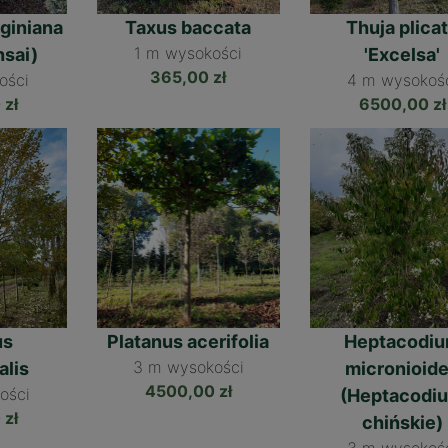
ie będą przetwarzane w sposób zautomatyzowany oraz nie 
rginiana
Taxus baccata
Thuja plica
Zapewniamy, że dane osobowe są przechowywane z zachowan
1 m
nsai)
'Excelsa'
bałości o ich bezpieczeństwo.
365,00 zł
4 m
 zł
6500,00 zł
us
Platanus acerifolia
Heptacodi
3 m
alis
micronioid
4500,00 zł
(Heptacodi
 zł
chińskie)