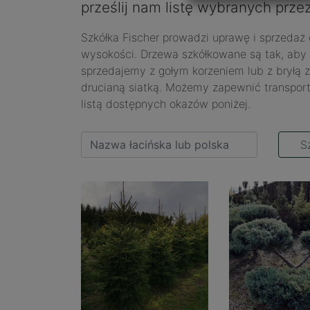
27 kwietnia 2016
prześlij nam listę wybranych prze
Przetwarzanie 
NIP, Regon, adre
Szkółka Fischer prowadzi uprawę i sprzedaż 
Do Państwa dan
wysokości. Drzewa szkółkowane są tak, aby m
przetwarzające j
sprzedajemy z gołym korzeniem lub z bryłą 
i wyłącznie w c
drucianą siatką. Możemy zapewnić transport
do innych firm 
listą dostępnych okazów poniżej.
Posiadają Pańs
sprostowa
S
usunięcia
ograniczen
sprzeciwu
przenosze
do cofnię
przetwarza
Mają Państwo p
Osobowych) zaj
że przetwarzani
danych osobowyc