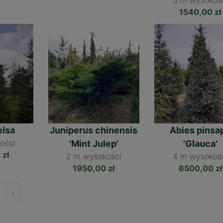
3 m
1540,00 zł
elsa
Juniperus chinensis
Abies pinsa
'Mint Julep'
'Glauca'
 zł
2 m
4 m
1950,00 zł
6500,00 zł
›