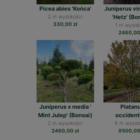
Państwa dane n
Picea abies 'Końca'
Juniperus vi
profilowaniu. 
2 m
'Hetz' (Bo
staranności i d
330,00 zł
1 m
2460,00
Juniperus x media '
Platan
Mint Julep' (Bonsai)
occident
2 m
6 m
2460,00 zł
9500,00