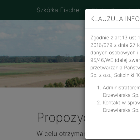
Szkółka Fischer
Oferta
Poradnik
K
KLAUZULA INF
Zgodnie z art.13 ust 
2016/679 z dnia 27 k
danych osobowych i 
95/46/WE (dalej zwa
przetwarzania Państw
Sp. z o.o., Sokolniki
Administratore
Drzewiarska Sp.
Kontakt w spraw
Drzewiarska Sp.
Propozycje roślin
Państwa dane bę
przesyłania inf
na podstawie ar
W celu otrzymania ostatecznej ofe