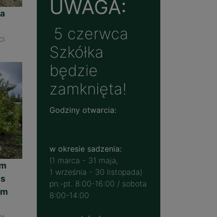
UWAGA:
będą podlegały
ta
iem wszelakiej
5 czerwca
Szkółka
będzie
zamknięta!
Godziny otwarcia:
w okresie sadzenia:
(1 marca - 31 maja,
um
1 września - 30 listopada)
es
pn.-pt. 8:00-16:00 / sobota
um
8:00-14:00