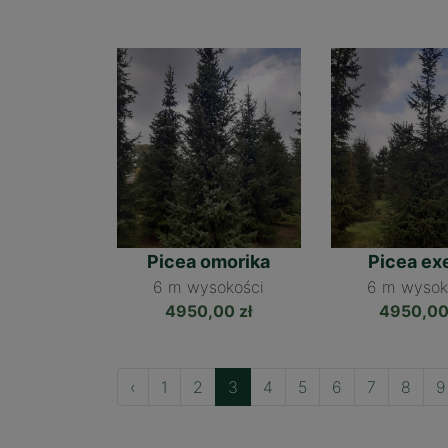
Picea omorika
Picea ex
6 m
6 m
4950,00 zł
4950,00
‹
1
2
3
4
5
6
7
8
9