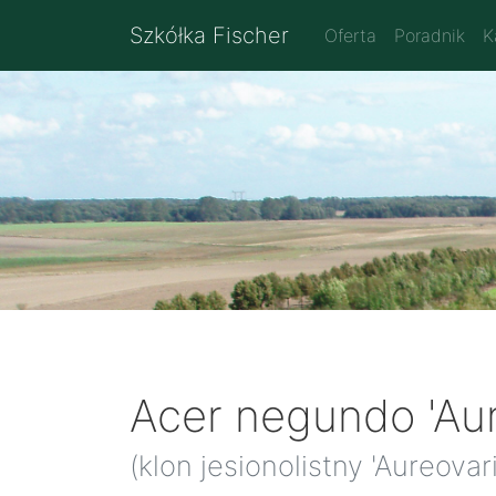
Szkółka Fischer
Oferta
Poradnik
K
Acer negundo 'Au
(klon jesionolistny 'Aureova