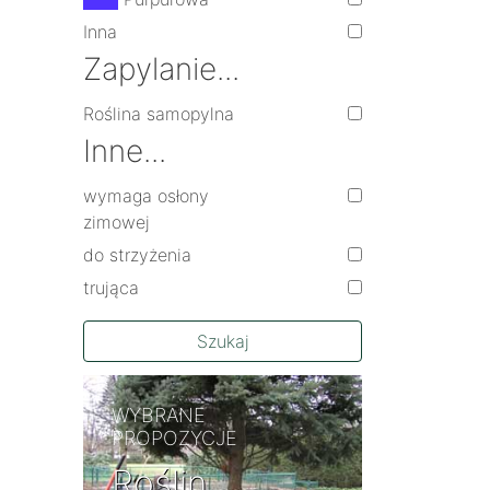
Inna
Zapylanie...
Roślina samopylna
Inne...
wymaga osłony
zimowej
do strzyżenia
trująca
Szukaj
WYBRANE
PROPOZYCJE
Roślin