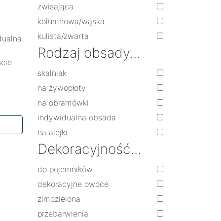
zwisająca
kolumnowa/wąska
kulista/zwarta
dualna
Rodzaj obsady...
ście
skalniak
na żywopłoty
na obramówki
indywidualna obsada
na alejki
Dekoracyjność...
do pojemników
dekoracyjne owoce
zimozielona
przebarwienia