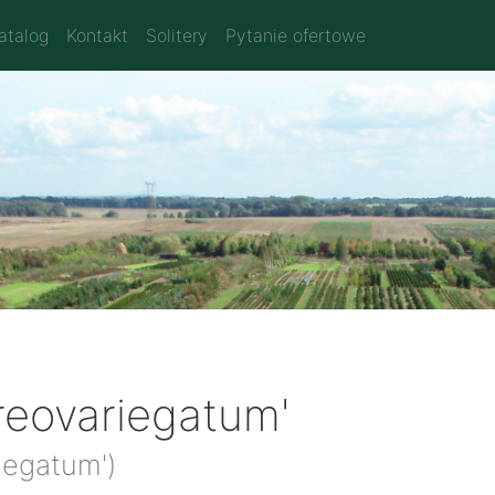
atalog
Kontakt
Solitery
Pytanie ofertowe
reovariegatum'
riegatum')