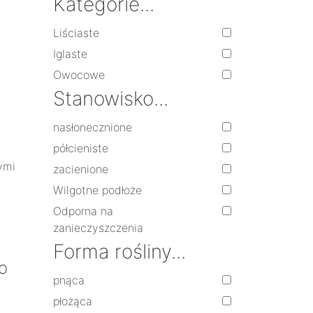
Kategorie...
Liściaste
Iglaste
Owocowe
Stanowisko...
nasłonecznione
półcieniste
ymi
zacienione
Wilgotne podłoże
Odporna na
zanieczyszczenia
Forma rośliny...
o
pnąca
płożąca