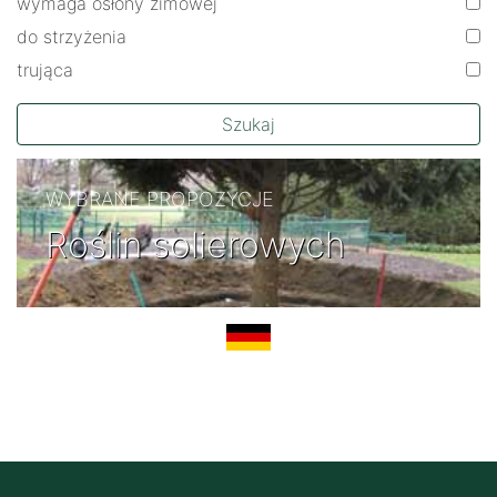
wymaga osłony zimowej
do strzyżenia
trująca
Szukaj
WYBRANE PROPOZYCJE
Roślin solierowych