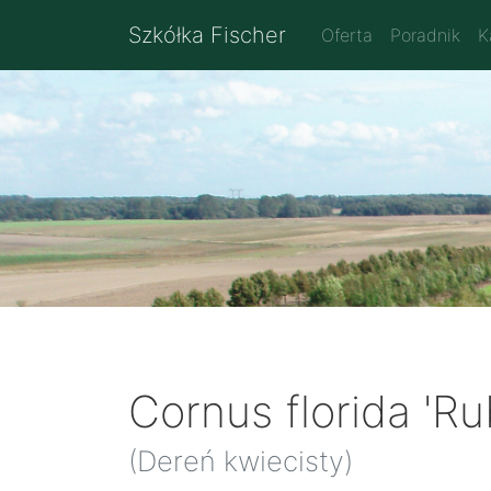
Szkółka Fischer
Oferta
Poradnik
K
Cornus florida 'Ru
(Dereń kwiecisty)