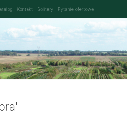
atalog
Kontakt
Solitery
Pytanie ofertowe
bra'