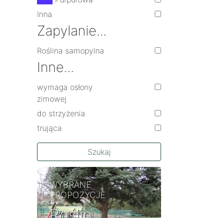
Inna
Zapylanie...
Roślina samopylna
Inne...
wymaga osłony
zimowej
do strzyżenia
trująca
Szukaj
WYBRANE
PROPOZYCJE
Roślin